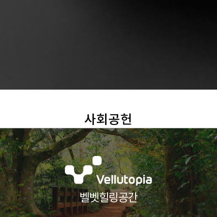
사회공헌
벨벳힐링공간